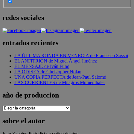
redes sociales
entradas recientes
LA ÚLTIMA RONDA EN VENECIA de Francesco Sossai
EL ANFITRIÓN de Miguel Ángel Jiménez
EL MENSAJE de Iván Fund
LA ODISEA de Christopher Nolan
UNA COPIA PERFECTA de Jean-Paul Salomé
LAS CORRIENTES de Milagros Mumenthaler
año de producción
año
de
producción
sobre el autor
Juan Zapater. Periodista y crítico de cine