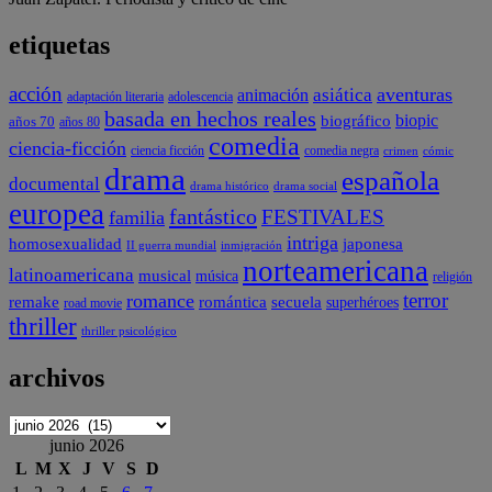
etiquetas
acción
aventuras
animación
asiática
adaptación literaria
adolescencia
basada en hechos reales
biopic
biográfico
años 70
años 80
comedia
ciencia-ficción
comedia negra
ciencia ficción
crimen
cómic
drama
española
documental
drama social
drama histórico
europea
fantástico
FESTIVALES
familia
intriga
japonesa
homosexualidad
II guerra mundial
inmigración
norteamericana
latinoamericana
musical
música
religión
terror
romance
remake
romántica
secuela
superhéroes
road movie
thriller
thriller psicológico
archivos
archivos
junio 2026
L
M
X
J
V
S
D