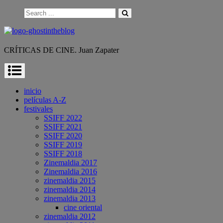
Skip
Search
to
for:
content
CRÍTICAS DE CINE. Juan Zapater
inicio
películas A-Z
festivales
SSIFF 2022
SSIFF 2021
SSIFF 2020
SSIFF 2019
SSIFF 2018
Zinemaldia 2017
Zinemaldia 2016
zinemaldia 2015
zinemaldia 2014
zinemaldia 2013
cine oriental
zinemaldia 2012