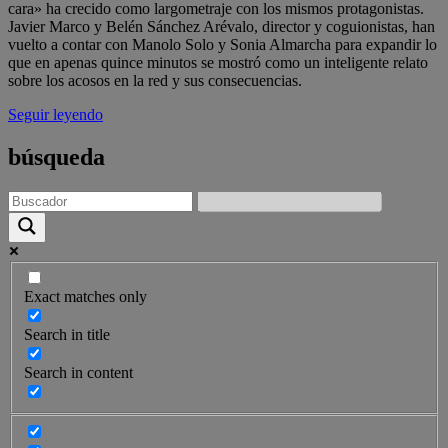
cara» ha crecido como largometraje con los mismos protagonistas.
Javier Marco y Belén Sánchez Arévalo, director y coguionistas, han
vuelto a contar con Manolo Solo y Sonia Almarcha para expandir lo
que en apenas quince minutos se mostró como un inteligente relato
sobre los acosos en la red y sus consecuencias.
Seguir leyendo
búsqueda
Exact matches only
Search in title
Search in content