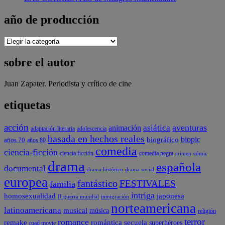
año de producción
año
de
producción
sobre el autor
Juan Zapater. Periodista y crítico de cine
etiquetas
acción
aventuras
animación
asiática
adaptación literaria
adolescencia
basada en hechos reales
biopic
biográfico
años 70
años 80
comedia
ciencia-ficción
comedia negra
ciencia ficción
crimen
cómic
drama
española
documental
drama social
drama histórico
europea
fantástico
FESTIVALES
familia
intriga
japonesa
homosexualidad
II guerra mundial
inmigración
norteamericana
latinoamericana
musical
música
religión
terror
romance
remake
romántica
secuela
superhéroes
road movie