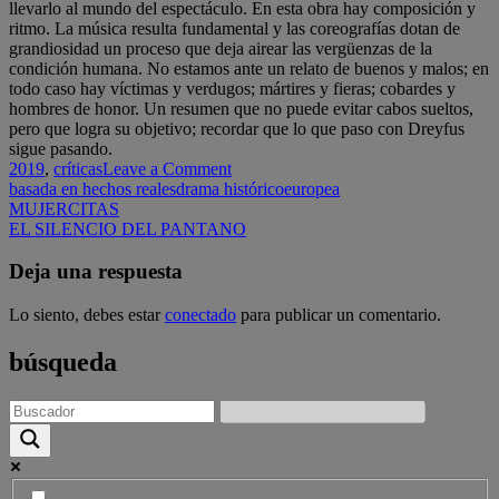
llevarlo al mundo del espectáculo. En esta obra hay composición y
ritmo. La música resulta fundamental y las coreografías dotan de
grandiosidad un proceso que deja airear las vergüenzas de la
condición humana. No estamos ante un relato de buenos y malos; en
todo caso hay víctimas y verdugos; mártires y fieras; cobardes y
hombres de honor. Un resumen que no puede evitar cabos sueltos,
pero que logra su objetivo; recordar que lo que paso con Dreyfus
sigue pasando.
on
2019
,
críticas
Leave a Comment
EL
basada en hechos reales
drama histórico
europea
Navegación
OFICIAL
MUJERCITAS
Y
EL SILENCIO DEL PANTANO
de
EL
entradas
ESPÍA
Deja una respuesta
Lo siento, debes estar
conectado
para publicar un comentario.
búsqueda