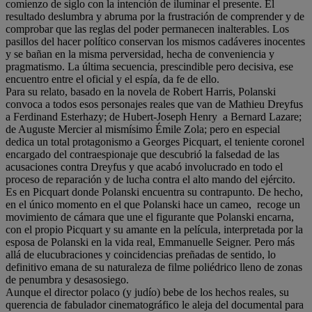
comienzo de siglo con la intención de iluminar el presente. El
resultado deslumbra y abruma por la frustración de comprender y de
comprobar que las reglas del poder permanecen inalterables. Los
pasillos del hacer político conservan los mismos cadáveres inocentes
y se bañan en la misma perversidad, hecha de conveniencia y
pragmatismo. La última secuencia, prescindible pero decisiva, ese
encuentro entre el oficial y el espía, da fe de ello.
Para su relato, basado en la novela de Robert Harris, Polanski
convoca a todos esos personajes reales que van de Mathieu Dreyfus
a Ferdinand Esterhazy; de Hubert-Joseph Henry a Bernard Lazare;
de Auguste Mercier al mismísimo Émile Zola; pero en especial
dedica un total protagonismo a Georges Picquart, el teniente coronel
encargado del contraespionaje que descubrió la falsedad de las
acusaciones contra Dreyfus y que acabó involucrado en todo el
proceso de reparación y de lucha contra el alto mando del ejército.
Es en Picquart donde Polanski encuentra su contrapunto. De hecho,
en el único momento en el que Polanski hace un cameo, recoge un
movimiento de cámara que une el figurante que Polanski encarna,
con el propio Picquart y su amante en la película, interpretada por la
esposa de Polanski en la vida real, Emmanuelle Seigner. Pero más
allá de elucubraciones y coincidencias preñadas de sentido, lo
definitivo emana de su naturaleza de filme poliédrico lleno de zonas
de penumbra y desasosiego.
Aunque el director polaco (y judío) bebe de los hechos reales, su
querencia de fabulador cinematográfico le aleja del documental para