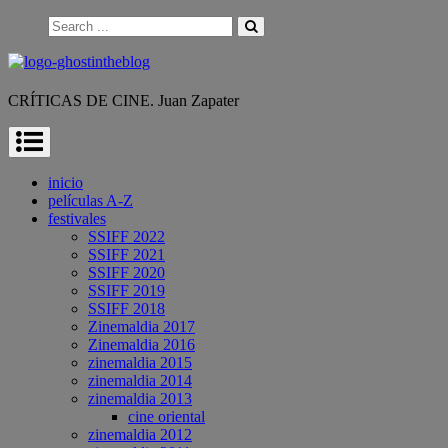
Skip
Search
to
for:
content
CRÍTICAS DE CINE. Juan Zapater
inicio
películas A-Z
festivales
SSIFF 2022
SSIFF 2021
SSIFF 2020
SSIFF 2019
SSIFF 2018
Zinemaldia 2017
Zinemaldia 2016
zinemaldia 2015
zinemaldia 2014
zinemaldia 2013
cine oriental
zinemaldia 2012