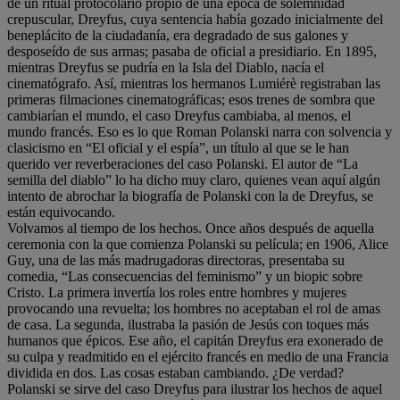
de un ritual protocolario propio de una época de solemnidad
crepuscular, Dreyfus, cuya sentencia había gozado inicialmente del
beneplácito de la ciudadanía, era degradado de sus galones y
desposeído de sus armas; pasaba de oficial a presidiario. En 1895,
mientras Dreyfus se pudría en la Isla del Diablo, nacía el
cinematógrafo. Así, mientras los hermanos Lumiérè registraban las
primeras filmaciones cinematográficas; esos trenes de sombra que
cambiarían el mundo, el caso Dreyfus cambiaba, al menos, el
mundo francés. Eso es lo que Roman Polanski narra con solvencia y
clasicismo en “El oficial y el espía”, un título al que se le han
querido ver reverberaciones del caso Polanski. El autor de “La
semilla del diablo” lo ha dicho muy claro, quienes vean aquí algún
intento de abrochar la biografía de Polanski con la de Dreyfus, se
están equivocando.
Volvamos al tiempo de los hechos. Once años después de aquella
ceremonia con la que comienza Polanski su película; en 1906, Alice
Guy, una de las más madrugadoras directoras, presentaba su
comedia, “Las consecuencias del feminismo” y un biopic sobre
Cristo. La primera invertía los roles entre hombres y mujeres
provocando una revuelta; los hombres no aceptaban el rol de amas
de casa. La segunda, ilustraba la pasión de Jesús con toques más
humanos que épicos. Ese año, el capitán Dreyfus era exonerado de
su culpa y readmitido en el ejército francés en medio de una Francia
dividida en dos. Las cosas estaban cambiando. ¿De verdad?
Polanski se sirve del caso Dreyfus para ilustrar los hechos de aquel