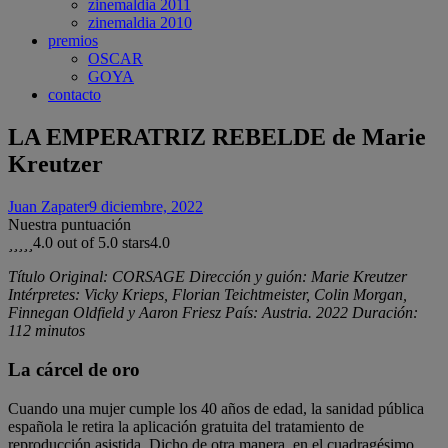
zinemaldia 2011
zinemaldia 2010
premios
OSCAR
GOYA
contacto
LA EMPERATRIZ REBELDE de Marie
Kreutzer
Juan Zapater
9 diciembre, 2022
Nuestra puntuación
4.0 out of 5.0 stars
4.0
Título Original: CORSAGE Dirección y guión: Marie Kreutzer
Intérpretes: Vicky Krieps, Florian Teichtmeister, Colin Morgan,
Finnegan Oldfield y Aaron Friesz País: Austria. 2022 Duración:
112 minutos
La cárcel de oro
Cuando una mujer cumple los 40 años de edad, la sanidad pública
española le retira la aplicación gratuita del tratamiento de
reproducción asistida. Dicho de otra manera, en el cuadragésimo