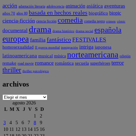
acción
aventuras
animación
asiática
adaptación literaria
adolescencia
basada en hechos reales
biopic
biográfico
años 70
años 80
comedia
ciencia-ficción
comedia negra
ciencia ficción
crimen
cómic
drama
española
documental
drama social
drama histórico
europea
fantástico
FESTIVALES
familia
intriga
japonesa
homosexualidad
II guerra mundial
inmigración
norteamericana
latinoamericana
musical
música
religión
terror
romance
remake
romántica
secuela
superhéroes
road movie
thriller
thriller psicológico
archivos
archivos
agosto 2026
L
M
X
J
V
S
D
1
2
3
4
5
6
7
8
9
10
11
12
13
14
15
16
17
18
19
20
21
22
23