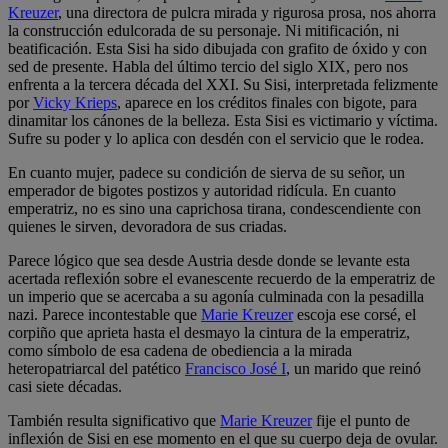
Kreuzer
, una directora de pulcra mirada y rigurosa prosa, nos ahorra
la construcción edulcorada de su personaje. Ni mitificación, ni
beatificación. Esta Sisi ha sido dibujada con grafito de óxido y con
sed de presente. Habla del último tercio del siglo XIX, pero nos
enfrenta a la tercera década del XXI. Su Sisi, interpretada felizmente
por
Vicky Krieps
, aparece en los créditos finales con bigote, para
dinamitar los cánones de la belleza. Esta Sisi es victimario y víctima.
Sufre su poder y lo aplica con desdén con el servicio que le rodea.
En cuanto mujer, padece su condición de sierva de su señor, un
emperador de bigotes postizos y autoridad ridícula. En cuanto
emperatriz, no es sino una caprichosa tirana, condescendiente con
quienes le sirven, devoradora de sus criadas.
Parece lógico que sea desde Austria desde donde se levante esta
acertada reflexión sobre el evanescente recuerdo de la emperatriz de
un imperio que se acercaba a su agonía culminada con la pesadilla
nazi. Parece incontestable que
Marie Kreuzer
escoja ese corsé, el
corpiño que aprieta hasta el desmayo la cintura de la emperatriz,
como símbolo de esa cadena de obediencia a la mirada
heteropatriarcal del patético
Francisco José I
, un marido que reinó
casi siete décadas.
También resulta significativo que
Marie Kreuzer
fije el punto de
inflexión de Sisi en ese momento en el que su cuerpo deja de ovular.