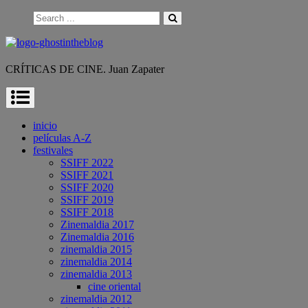
Skip
Search
to
for:
content
CRÍTICAS DE CINE. Juan Zapater
inicio
películas A-Z
festivales
SSIFF 2022
SSIFF 2021
SSIFF 2020
SSIFF 2019
SSIFF 2018
Zinemaldia 2017
Zinemaldia 2016
zinemaldia 2015
zinemaldia 2014
zinemaldia 2013
cine oriental
zinemaldia 2012