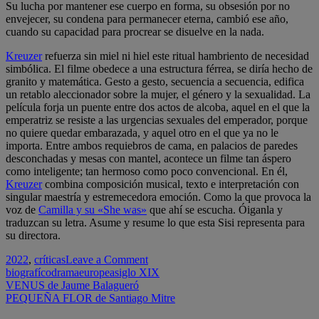
Su lucha por mantener ese cuerpo en forma, su obsesión por no
envejecer, su condena para permanecer eterna, cambió ese año,
cuando su capacidad para procrear se disuelve en la nada.
Kreuzer
refuerza sin miel ni hiel este ritual hambriento de necesidad
simbólica. El filme obedece a una estructura férrea, se diría hecho de
granito y matemática. Gesto a gesto, secuencia a secuencia, edifica
un retablo aleccionador sobre la mujer, el género y la sexualidad. La
película forja un puente entre dos actos de alcoba, aquel en el que la
emperatriz se resiste a las urgencias sexuales del emperador, porque
no quiere quedar embarazada, y aquel otro en el que ya no le
importa. Entre ambos requiebros de cama, en palacios de paredes
desconchadas y mesas con mantel, acontece un filme tan áspero
como inteligente; tan hermoso como poco convencional. En él,
Kreuzer
combina composición musical, texto e interpretación con
singular maestría y estremecedora emoción. Como la que provoca la
voz de
Camilla y su «She was»
que ahí se escucha. Óiganla y
traduzcan su letra. Asume y resume lo que esta Sisi representa para
su directora.
on
2022
,
críticas
Leave a Comment
LA
biografíco
drama
europea
siglo XIX
Navegación
EMPERATRIZ
VENUS de Jaume Balagueró
REBELDE
PEQUEÑA FLOR de Santiago Mitre
de
de