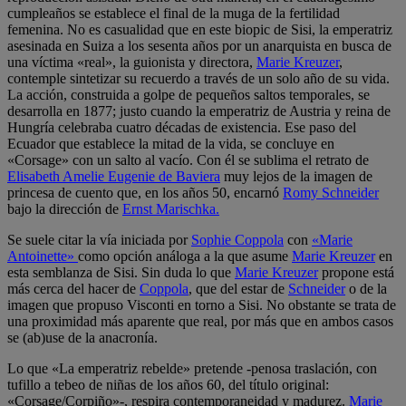
cumpleaños se establece el final de la muga de la fertilidad
femenina. No es casualidad que en este biopic de Sisi, la emperatriz
asesinada en Suiza a los sesenta años por un anarquista en busca de
una víctima «real», la guionista y directora,
Marie Kreuzer
,
contemple sintetizar su recuerdo a través de un solo año de su vida.
La acción, construida a golpe de pequeños saltos temporales, se
desarrolla en 1877; justo cuando la emperatriz de Austria y reina de
Hungría celebraba cuatro décadas de existencia. Ese paso del
Ecuador que establece la mitad de la vida, se concluye en
«Corsage» con un salto al vacío. Con él se sublima el retrato de
Elisabeth Amelie Eugenie de Baviera
muy lejos de la imagen de
princesa de cuento que, en los años 50, encarnó
Romy Schneider
bajo la dirección de
Ernst Marischka.
Se suele citar la vía iniciada por
Sophie Coppola
con
«Marie
Antoinette»
como opción análoga a la que asume
Marie Kreuzer
en
esta semblanza de Sisi. Sin duda lo que
Marie Kreuzer
propone está
más cerca del hacer de
Coppola
, que del estar de
Schneider
o de la
imagen que propuso Visconti en torno a Sisi. No obstante se trata de
una proximidad más aparente que real, por más que en ambos casos
se (ab)use de la anacronía.
Lo que «La emperatriz rebelde» pretende -penosa traslación, con
tufillo a tebeo de niñas de los años 60, del título original:
«Corsage/Corpiño»-, respira contemporaneidad y madurez.
Marie